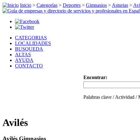
Inicio
>
Categorías
>
Deportes
>
Gimnasios
>
Asturias
>
Avi
CATEGORIAS
LOCALIDADES
BUSQUEDA
ALTAS
AYUDA
CONTACTO
Encontrar:
Palabras clave / Actividad /
Avilés
Avilés Gimnasios