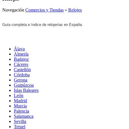
Navegación
Comercios y Tiendas
»
Relojes
Guía completa e índice de relojerías en España.
Álava
Almería
Badajoz
Cáceres
Castellón
Córdoba
Gerona
Guipúzcoa
Islas Baleares
León
Madrid
Murcia
Palencia
Salamanca
Sevilla
Teruel