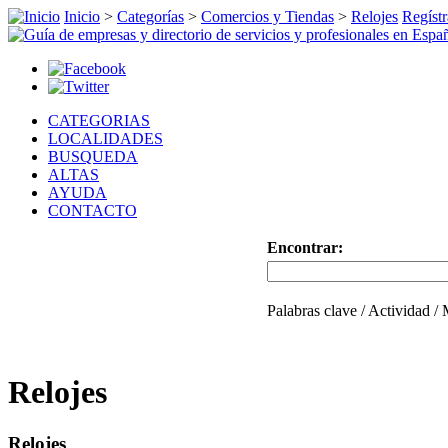
Inicio
>
Categorías
>
Comercios y Tiendas
>
Relojes
Regístr
CATEGORIAS
LOCALIDADES
BUSQUEDA
ALTAS
AYUDA
CONTACTO
Encontrar:
Palabras clave / Actividad /
Relojes
Relojes