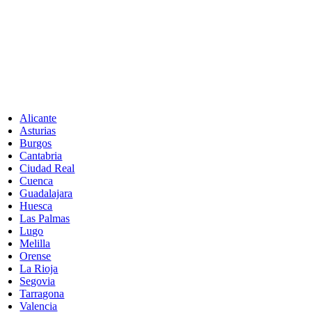
Alicante
Asturias
Burgos
Cantabria
Ciudad Real
Cuenca
Guadalajara
Huesca
Las Palmas
Lugo
Melilla
Orense
La Rioja
Segovia
Tarragona
Valencia