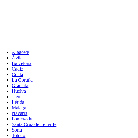
Albacete
Ávila
Barcelona
Cádiz
Ceuta
La Coruña
Granada
Huelva
Jaén
Lérida
Málaga
Navarra
Pontevedra
Santa Cruz de Tenerife
Soria
Toledo