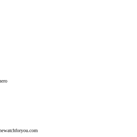
nero
 onewatchforyou.com