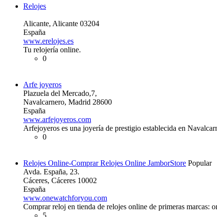
Relojes
Alicante, Alicante 03204
España
www.erelojes.es
Tu relojería online.
0
Arfe joyeros
Plazuela del Mercado,7,
Navalcarnero, Madrid 28600
España
www.arfejoyeros.com
Arfejoyeros es una joyería de prestigio establecida en Navalcar
0
Relojes Online-Comprar Relojes Online JamborStore
Popular
Avda. España, 23.
Cáceres, Cáceres 10002
España
www.onewatchforyou.com
Comprar reloj en tienda de relojes online de primeras marcas:
5