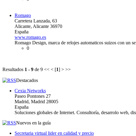
Romago
Carretera Lanzada, 63
Alicante, Alicante 36970
España
www.romago.es
Romago Design, marca de relojes automaticos suizos con un se
0
Resultados
1 - 9
de 9
<< < [
1
] > >>
Destacados
Cexia Networks
Paseo Pontones 27
Madrid, Madrid 28005
España
Soluciones globales de Internet. Consultoría, desarrolo web, d
Nuevos en la guía
Secretaria virtual lider en calidad y precio