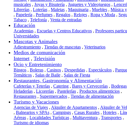
musicales
,
Joyas y Bisutería
,
Juguetes y Videojuegos
,
Lencer
Librerías
,
Loterías
,
Maletas
,
Maquinaria
,
Muebles
,
Música 
,
Papelería
,
Perfumes
,
Regalos
,
Relojes
,
Ropa y Moda
,
Segu
Tabaco
,
Telefonía
,
Venta de entradas
Educación
Academias
,
Escuelas y Centros Educativos
,
Profesores particu
Universidades
Mascotas y Animales
Adiestramiento
,
Tiendas de mascotas
,
Veterinarios
Medios de comunicación
Internet
,
Televisión
Ocio y Entretenimiento
Bingos
,
Boleras
,
Casinos
,
Despedidas
,
Espectáculos
,
Parqu
Temáticos
,
Salas de Baile
,
Salas de Fiesta
Restaurantes, Gastronomía y Alimentación
Cafeterías y Teterías
,
Catering
,
Bares y Cervecerías
,
Bodegas
Heladerías
,
Licorerías
,
Pastelerías
,
Productos alimenticios
,
Restaurantes
,
Supermercados
,
Tiendas de alimentación
Turismo y Vacaciones
Agencias de Viajes
,
Alquiler de Apartamentos
,
Alquiler de Ve
,
Balnearios y SPAs
,
Campings
,
Casas Rurales
,
Hoteles
,
Lín
Aéreas
,
Localidades Turísticas
,
Multiaventura
,
Transportes
,
Turismo de idiomas