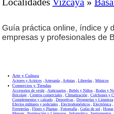
Localidades
Vizcaya
»
Basa
Guía práctica online, índice y d
empresas y profesionales de B
Arte y Cultura
Actores y Actrices
,
Artesanía
,
Artistas
,
Librerías
,
Músicos
Comercios y Tiendas
Accesorios de vestir
,
Anticuarios
,
Bebés y Niños
,
Bodas y N
Bricolaje
,
Centros comerciales
,
Climatización
,
Colchones y 
Complementos y calzado
,
Deportivas
,
Droguerías y Limpieza
Efectos militares y policiales
,
Electrodomésticos
,
Electrónica
,
Ferreterías
,
Flores y Plantas
,
Fotografía
,
Gafas de sol
,
Hogar
Menaje
,
Iluminación y Lámparas
,
Informática
,
Instrumentos