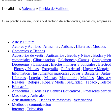
Localidades
Valencia
»
Puebla de Vallbona
Guía práctica online, índice y directorio de actividades, servicios, empresa
Arte y Cultura
Actores y Actrices
,
Artesanía
,
Artistas
,
Librerías
,
Músicos
Comercios y Tiendas
Accesorios de vestir
,
Anticuarios
,
Bebés y Niños
,
Bodas y N
comerciales
,
Climatización
,
Colchones y Camas
,
Complement
Droguerías y Limpieza
,
Efectos militares y policiales
,
Electro
,
Flores y Plantas
,
Fotografía
,
Gafas de sol
,
Hogar y Menaje
Informática
,
Instrumentos musicales
,
Joyas y Bisutería
,
Jugue
Librerías
,
Loterías
,
Maletas
,
Maquinaria
,
Muebles
,
Música 
Regalos
,
Relojes
,
Ropa y Moda
,
Seguridad
,
Tabaco
,
Telefo
Educación
Academias
,
Escuelas y Centros Educativos
,
Profesores particu
Mascotas y Animales
Adiestramiento
,
Tiendas de mascotas
,
Veterinarios
Medios de comunicación
Internet
,
Televisión