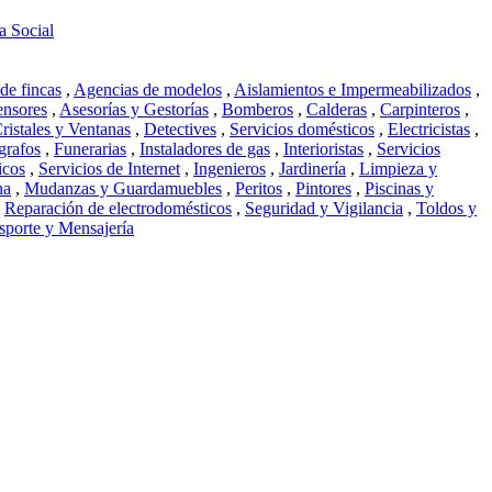
 Social
de fincas
,
Agencias de modelos
,
Aislamientos e Impermeabilizados
,
nsores
,
Asesorías y Gestorías
,
Bomberos
,
Calderas
,
Carpinteros
,
ristales y Ventanas
,
Detectives
,
Servicios domésticos
,
Electricistas
,
grafos
,
Funerarias
,
Instaladores de gas
,
Interioristas
,
Servicios
icos
,
Servicios de Internet
,
Ingenieros
,
Jardinería
,
Limpieza y
na
,
Mudanzas y Guardamuebles
,
Peritos
,
Pintores
,
Piscinas y
,
Reparación de electrodomésticos
,
Seguridad y Vigilancia
,
Toldos y
sporte y Mensajería