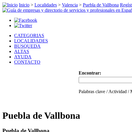
Inicio
>
Localidades
>
Valencia
>
Puebla de Vallbona
Regíst
CATEGORIAS
LOCALIDADES
BUSQUEDA
ALTAS
AYUDA
CONTACTO
Encontrar:
Palabras clave / Actividad /
Puebla de Vallbona
Puebla de Vallbona