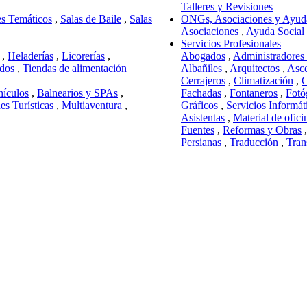
Talleres y Revisiones
s Temáticos
,
Salas de Baile
,
Salas
ONGs, Asociaciones y Ayuda
Asociaciones
,
Ayuda Social
Servicios Profesionales
,
Heladerías
,
Licorerías
,
Abogados
,
Administradores 
dos
,
Tiendas de alimentación
Albañiles
,
Arquitectos
,
Asce
Cerrajeros
,
Climatización
,
C
hículos
,
Balnearios y SPAs
,
Fachadas
,
Fontaneros
,
Fotó
es Turísticas
,
Multiaventura
,
Gráficos
,
Servicios Informát
Asistentas
,
Material de ofici
Fuentes
,
Reformas y Obras
Persianas
,
Traducción
,
Tran