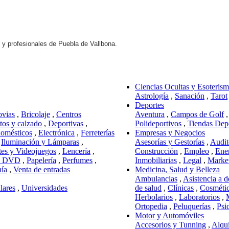
s y profesionales de Puebla de Vallbona.
Ciencias Ocultas y Esoteris
Astrología
,
Sanación
,
Tarot
Deportes
ovias
,
Bricolaje
,
Centros
Aventura
,
Campos de Golf
os y calzado
,
Deportivas
,
Polideportivos
,
Tiendas Dep
domésticos
,
Electrónica
,
Ferreterías
Empresas y Negocios
,
Iluminación y Lámparas
,
Asesorías y Gestorías
,
Audit
tes y Videojuegos
,
Lencería
,
Construcción
,
Empleo
,
Ene
y DVD
,
Papelería
,
Perfumes
,
Inmobiliarias
,
Legal
,
Marke
nía
,
Venta de entradas
Medicina, Salud y Belleza
Ambulancias
,
Asistencia a d
lares
,
Universidades
de salud
,
Clínicas
,
Cosméti
Herbolarios
,
Laboratorios
,
Ortopedia
,
Peluquerías
,
Psi
Motor y Automóviles
Accesorios y Tunning
,
Alqui