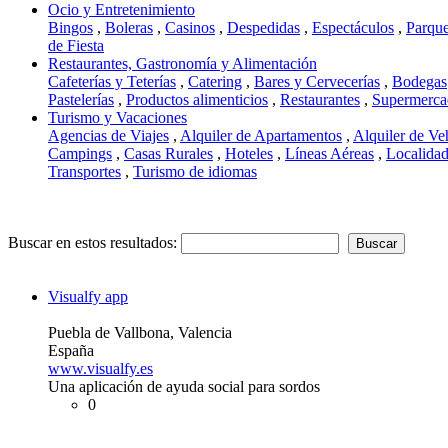
Ocio y Entretenimiento
Bingos
,
Boleras
,
Casinos
,
Despedidas
,
Espectáculos
,
Parque
de Fiesta
Restaurantes, Gastronomía y Alimentación
Cafeterías y Teterías
,
Catering
,
Bares y Cervecerías
,
Bodegas
Pastelerías
,
Productos alimenticios
,
Restaurantes
,
Supermerca
Turismo y Vacaciones
Agencias de Viajes
,
Alquiler de Apartamentos
,
Alquiler de Ve
Campings
,
Casas Rurales
,
Hoteles
,
Líneas Aéreas
,
Localidad
Transportes
,
Turismo de idiomas
Buscar en estos resultados:
Visualfy app
Puebla de Vallbona, Valencia
España
www.visualfy.es
Una aplicación de ayuda social para sordos
0