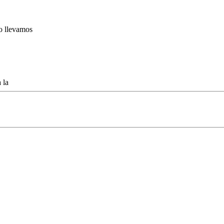
lo llevamos
 la