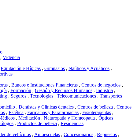
mo
,
Videncia
,
Equitación e Hípicas
,
Gimnasios
,
Naúticos y Acuáticos
,
ortivas
oras
,
Bancos e Instituciones Financieras
,
Centros de negocios
,
rgía
,
Formación
,
Gestión y Recursos Humanos
,
Industria
,
ting
,
Seguros
,
Tecnologías
,
Telecomunicaciones
,
Transportes
omicilio
,
Dentistas y Clínicas dentales
,
Centros de belleza
,
Centros
cos
,
Estética
,
Farmacias y Parafarmacias
,
Fisioterapeutas
,
Médicos
,
Meditación
,
Naturopatía y Homeopatía
,
Ópticas
,
cólogos
,
Productos de belleza
,
Residencias
ler de vehículos
,
Autoescuelas
,
Concesionarios
,
Repuestos
,