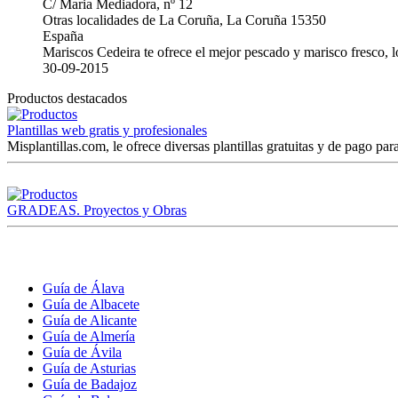
C/ Maria Mediadora, nº 12
Otras localidades de La Coruña, La Coruña 15350
España
Mariscos Cedeira te ofrece el mejor pescado y marisco fresco, 
30-09-2015
Productos destacados
Plantillas web gratis y profesionales
Misplantillas.com, le ofrece diversas plantillas gratuitas y de pago para
GRADEAS. Proyectos y Obras
Guía de Álava
Guía de Albacete
Guía de Alicante
Guía de Almería
Guía de Ávila
Guía de Asturias
Guía de Badajoz