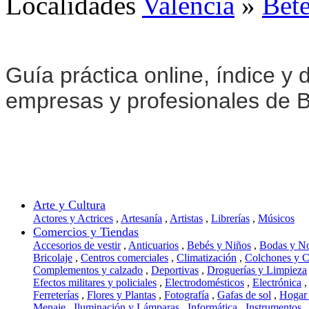
Localidades
Valencia
»
Béte
Guía práctica online, índice y d
empresas y profesionales de B
Arte y Cultura
Actores y Actrices
,
Artesanía
,
Artistas
,
Librerías
,
Músicos
Comercios y Tiendas
Accesorios de vestir
,
Anticuarios
,
Bebés y Niños
,
Bodas y N
Bricolaje
,
Centros comerciales
,
Climatización
,
Colchones y 
Complementos y calzado
,
Deportivas
,
Droguerías y Limpieza
Efectos militares y policiales
,
Electrodomésticos
,
Electrónica
,
Ferreterías
,
Flores y Plantas
,
Fotografía
,
Gafas de sol
,
Hogar
Menaje
,
Iluminación y Lámparas
,
Informática
,
Instrumentos