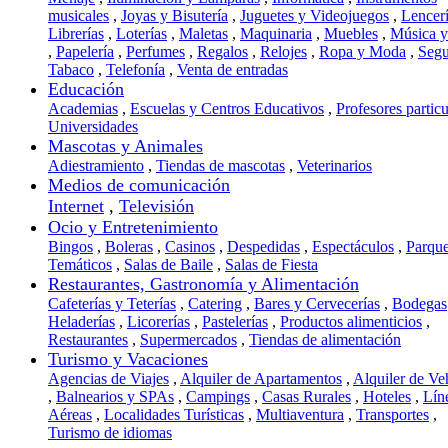
musicales
,
Joyas y Bisutería
,
Juguetes y Videojuegos
,
Lencer
Librerías
,
Loterías
,
Maletas
,
Maquinaria
,
Muebles
,
Música 
,
Papelería
,
Perfumes
,
Regalos
,
Relojes
,
Ropa y Moda
,
Segu
Tabaco
,
Telefonía
,
Venta de entradas
Educación
Academias
,
Escuelas y Centros Educativos
,
Profesores particu
Universidades
Mascotas y Animales
Adiestramiento
,
Tiendas de mascotas
,
Veterinarios
Medios de comunicación
Internet
,
Televisión
Ocio y Entretenimiento
Bingos
,
Boleras
,
Casinos
,
Despedidas
,
Espectáculos
,
Parqu
Temáticos
,
Salas de Baile
,
Salas de Fiesta
Restaurantes, Gastronomía y Alimentación
Cafeterías y Teterías
,
Catering
,
Bares y Cervecerías
,
Bodegas
Heladerías
,
Licorerías
,
Pastelerías
,
Productos alimenticios
,
Restaurantes
,
Supermercados
,
Tiendas de alimentación
Turismo y Vacaciones
Agencias de Viajes
,
Alquiler de Apartamentos
,
Alquiler de Ve
,
Balnearios y SPAs
,
Campings
,
Casas Rurales
,
Hoteles
,
Lín
Aéreas
,
Localidades Turísticas
,
Multiaventura
,
Transportes
,
Turismo de idiomas