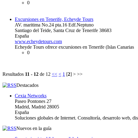
0
Excursiones en Tenerife, Echeyde Tours
AV. maritima No.24 pta.16 Edf.Neptuno
Santiago del Teide, Santa Cruz de Tenerife 38683
España
www.echeydetours.com
Echeyde Tours ofrece excursiones en Tenerife (Islas Canarias
0
Resultados
11 - 12
de 12
<<
<
1
[
2
] > >>
Destacados
Cexia Networks
Paseo Pontones 27
Madrid, Madrid 28005
España
Soluciones globales de Internet. Consultoría, desarrolo web, d
Nuevos en la guía