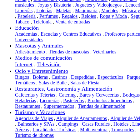
musicales
,
Joyas y Bisutería
,
Juguetes y Videojuegos
,
Lencer
Librerías
,
Loterías
,
Maletas
,
Maquinaria
,
Muebles
,
Música 
,
Papelería
,
Perfumes
,
Regalos
,
Relojes
,
Ropa y Moda
,
Segu
Tabaco
,
Telefonía
,
Venta de entradas
Educación
Academias
,
Escuelas y Centros Educativos
,
Profesores particu
Universidades
Mascotas y Animales
Adiestramiento
,
Tiendas de mascotas
,
Veterinarios
Medios de comunicación
Internet
,
Televisión
Ocio y Entretenimiento
Bingos
,
Boleras
,
Casinos
,
Despedidas
,
Espectáculos
,
Parqu
Temáticos
,
Salas de Baile
,
Salas de Fiesta
Restaurantes, Gastronomía y Alimentación
Cafeterías y Teterías
,
Catering
,
Bares y Cervecerías
,
Bodegas
Heladerías
,
Licorerías
,
Pastelerías
,
Productos alimenticios
,
Restaurantes
,
Supermercados
,
Tiendas de alimentación
Turismo y Vacaciones
Agencias de Viajes
,
Alquiler de Apartamentos
,
Alquiler de Ve
,
Balnearios y SPAs
,
Campings
,
Casas Rurales
,
Hoteles
,
Lín
Aéreas
,
Localidades Turísticas
,
Multiaventura
,
Transportes
,
Turismo de idiomas