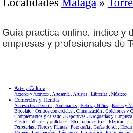
Localidades
Málaga
»
Torr
Guía práctica online, índice y d
empresas y profesionales de T
Arte y Cultura
Actores y Actrices
,
Artesanía
,
Artistas
,
Librerías
,
Músicos
Comercios y Tiendas
Accesorios de vestir
,
Anticuarios
,
Bebés y Niños
,
Bodas y N
Bricolaje
,
Centros comerciales
,
Climatización
,
Colchones y 
Complementos y calzado
,
Deportivas
,
Droguerías y Limpieza
Efectos militares y policiales
,
Electrodomésticos
,
Electrónica
,
Ferreterías
,
Flores y Plantas
,
Fotografía
,
Gafas de sol
,
Hogar
Menaje
,
Iluminación y Lámparas
,
Informática
,
Instrumentos