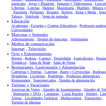
musicales
,
Joyas y Bisutería
,
Juguetes y Videojuegos
,
Lencer
Librerías
,
Loterías
,
Maletas
,
Maquinaria
,
Muebles
,
Música 
,
Papelería
,
Perfumes
,
Regalos
,
Relojes
,
Ropa y Moda
,
Segu
Tabaco
,
Telefonía
,
Venta de entradas
Educación
Academias
,
Escuelas y Centros Educativos
,
Profesores particu
Universidades
Mascotas y Animales
Adiestramiento
,
Tiendas de mascotas
,
Veterinarios
Medios de comunicación
Internet
,
Televisión
Ocio y Entretenimiento
Bingos
,
Boleras
,
Casinos
,
Despedidas
,
Espectáculos
,
Parqu
Temáticos
,
Salas de Baile
,
Salas de Fiesta
Restaurantes, Gastronomía y Alimentación
Cafeterías y Teterías
,
Catering
,
Bares y Cervecerías
,
Bodegas
Heladerías
,
Licorerías
,
Pastelerías
,
Productos alimenticios
,
Restaurantes
,
Supermercados
,
Tiendas de alimentación
Turismo y Vacaciones
Agencias de Viajes
,
Alquiler de Apartamentos
,
Alquiler de Ve
,
Balnearios y SPAs
,
Campings
,
Casas Rurales
,
Hoteles
,
Lín
Aéreas
,
Localidades Turísticas
,
Multiaventura
,
Transportes
,
Turismo de idiomas