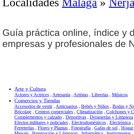
Localidades
Málaga
»
Nerj
Guía práctica online, índice y d
empresas y profesionales de N
Arte y Cultura
Actores y Actrices
,
Artesanía
,
Artistas
,
Librerías
,
Músicos
Comercios y Tiendas
Accesorios de vestir
,
Anticuarios
,
Bebés y Niños
,
Bodas y N
Bricolaje
,
Centros comerciales
,
Climatización
,
Colchones y 
Complementos y calzado
,
Deportivas
,
Droguerías y Limpieza
Efectos militares y policiales
,
Electrodomésticos
,
Electrónica
,
Ferreterías
,
Flores y Plantas
,
Fotografía
,
Gafas de sol
,
Hogar
Menaje
,
Iluminación y Lámparas
,
Informática
,
Instrumentos