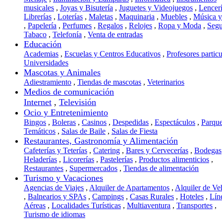
musicales
,
Joyas y Bisutería
,
Juguetes y Videojuegos
,
Lencer
Librerías
,
Loterías
,
Maletas
,
Maquinaria
,
Muebles
,
Música 
,
Papelería
,
Perfumes
,
Regalos
,
Relojes
,
Ropa y Moda
,
Segu
Tabaco
,
Telefonía
,
Venta de entradas
Educación
Academias
,
Escuelas y Centros Educativos
,
Profesores particu
Universidades
Mascotas y Animales
Adiestramiento
,
Tiendas de mascotas
,
Veterinarios
Medios de comunicación
Internet
,
Televisión
Ocio y Entretenimiento
Bingos
,
Boleras
,
Casinos
,
Despedidas
,
Espectáculos
,
Parqu
Temáticos
,
Salas de Baile
,
Salas de Fiesta
Restaurantes, Gastronomía y Alimentación
Cafeterías y Teterías
,
Catering
,
Bares y Cervecerías
,
Bodegas
Heladerías
,
Licorerías
,
Pastelerías
,
Productos alimenticios
,
Restaurantes
,
Supermercados
,
Tiendas de alimentación
Turismo y Vacaciones
Agencias de Viajes
,
Alquiler de Apartamentos
,
Alquiler de Ve
,
Balnearios y SPAs
,
Campings
,
Casas Rurales
,
Hoteles
,
Lín
Aéreas
,
Localidades Turísticas
,
Multiaventura
,
Transportes
,
Turismo de idiomas