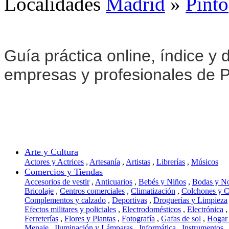
Localidades
Madrid
»
Pinto
Guía práctica online, índice y d
empresas y profesionales de P
Arte y Cultura
Actores y Actrices
,
Artesanía
,
Artistas
,
Librerías
,
Músicos
Comercios y Tiendas
Accesorios de vestir
,
Anticuarios
,
Bebés y Niños
,
Bodas y N
Bricolaje
,
Centros comerciales
,
Climatización
,
Colchones y 
Complementos y calzado
,
Deportivas
,
Droguerías y Limpieza
Efectos militares y policiales
,
Electrodomésticos
,
Electrónica
,
Ferreterías
,
Flores y Plantas
,
Fotografía
,
Gafas de sol
,
Hogar
Menaje
,
Iluminación y Lámparas
,
Informática
,
Instrumentos