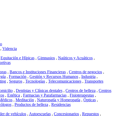
mo
,
Videncia
,
Equitación e Hípicas
,
Gimnasios
,
Naúticos y Acuáticos
,
ortivas
oras
,
Bancos e Instituciones Financieras
,
Centros de negocios
,
rgía
,
Formación
,
Gestión y Recursos Humanos
,
Industria
,
ting
,
Seguros
,
Tecnologías
,
Telecomunicaciones
,
Transportes
omicilio
,
Dentistas y Clínicas dentales
,
Centros de belleza
,
Centros
cos
,
Estética
,
Farmacias y Parafarmacias
,
Fisioterapeutas
,
Médicos
,
Meditación
,
Naturopatía y Homeopatía
,
Ópticas
,
cólogos
,
Productos de belleza
,
Residencias
ler de vehículos
,
Autoescuelas
,
Concesionarios
,
Repuestos
,