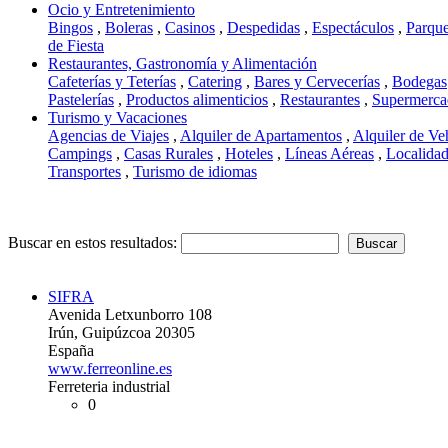
Ocio y Entretenimiento
Bingos
,
Boleras
,
Casinos
,
Despedidas
,
Espectáculos
,
Parque
de Fiesta
Restaurantes, Gastronomía y Alimentación
Cafeterías y Teterías
,
Catering
,
Bares y Cervecerías
,
Bodegas
Pastelerías
,
Productos alimenticios
,
Restaurantes
,
Supermerca
Turismo y Vacaciones
Agencias de Viajes
,
Alquiler de Apartamentos
,
Alquiler de Ve
Campings
,
Casas Rurales
,
Hoteles
,
Líneas Aéreas
,
Localidad
Transportes
,
Turismo de idiomas
Buscar en estos resultados:
SIFRA
Avenida Letxunborro 108
Irún, Guipúzcoa 20305
España
www.ferreonline.es
Ferreteria industrial
0