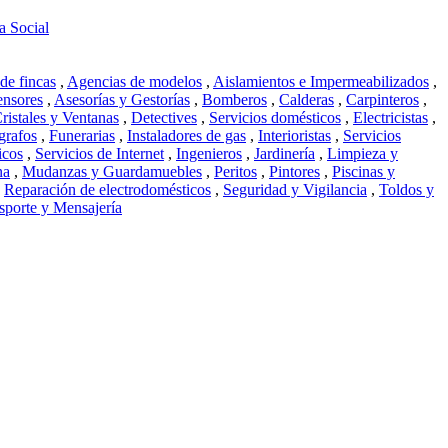
 Social
de fincas
,
Agencias de modelos
,
Aislamientos e Impermeabilizados
,
nsores
,
Asesorías y Gestorías
,
Bomberos
,
Calderas
,
Carpinteros
,
ristales y Ventanas
,
Detectives
,
Servicios domésticos
,
Electricistas
,
grafos
,
Funerarias
,
Instaladores de gas
,
Interioristas
,
Servicios
icos
,
Servicios de Internet
,
Ingenieros
,
Jardinería
,
Limpieza y
na
,
Mudanzas y Guardamuebles
,
Peritos
,
Pintores
,
Piscinas y
,
Reparación de electrodomésticos
,
Seguridad y Vigilancia
,
Toldos y
sporte y Mensajería