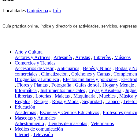
Localidades
Guipúzcoa
»
Irún
Guía práctica online, índice y directorio de actividades, servicios, empresas
Arte y Cultura
Actores y Actrices
,
Artesanía
,
Artistas
,
Librerías
,
Músicos
Comercios y Tiendas
Accesorios de vestir
,
Anticuarios
,
Bebés y Niños
,
Bodas y N
comerciales
,
Climatización
,
Colchones y Camas
,
Complement
Droguerías y Limpieza
,
Efectos militares y policiales
,
Electro
,
Flores y Plantas
,
Fotografía
,
Gafas de sol
,
Hogar y Menaje
Informática
,
Instrumentos musicales
,
Joyas y Bisutería
,
Jugue
Librerías
,
Loterías
,
Maletas
,
Maquinaria
,
Muebles
,
Música 
Regalos
,
Relojes
,
Ropa y Moda
,
Seguridad
,
Tabaco
,
Telefo
Educación
Academias
,
Escuelas y Centros Educativos
,
Profesores particu
Mascotas y Animales
Adiestramiento
,
Tiendas de mascotas
,
Veterinarios
Medios de comunicación
Internet
,
Televisión