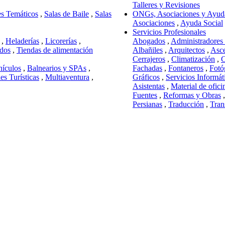
Talleres y Revisiones
s Temáticos
,
Salas de Baile
,
Salas
ONGs, Asociaciones y Ayuda
Asociaciones
,
Ayuda Social
Servicios Profesionales
,
Heladerías
,
Licorerías
,
Abogados
,
Administradores 
dos
,
Tiendas de alimentación
Albañiles
,
Arquitectos
,
Asce
Cerrajeros
,
Climatización
,
C
hículos
,
Balnearios y SPAs
,
Fachadas
,
Fontaneros
,
Fotó
es Turísticas
,
Multiaventura
,
Gráficos
,
Servicios Informát
Asistentas
,
Material de ofici
Fuentes
,
Reformas y Obras
Persianas
,
Traducción
,
Tran