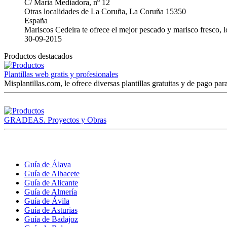
C/ Maria Mediadora, nº 12
Otras localidades de La Coruña, La Coruña 15350
España
Mariscos Cedeira te ofrece el mejor pescado y marisco fresco, 
30-09-2015
Productos destacados
Plantillas web gratis y profesionales
Misplantillas.com, le ofrece diversas plantillas gratuitas y de pago para
GRADEAS. Proyectos y Obras
Guía de Álava
Guía de Albacete
Guía de Alicante
Guía de Almería
Guía de Ávila
Guía de Asturias
Guía de Badajoz