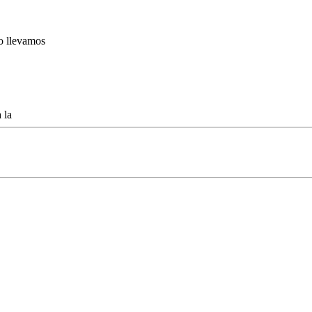
lo llevamos
 la