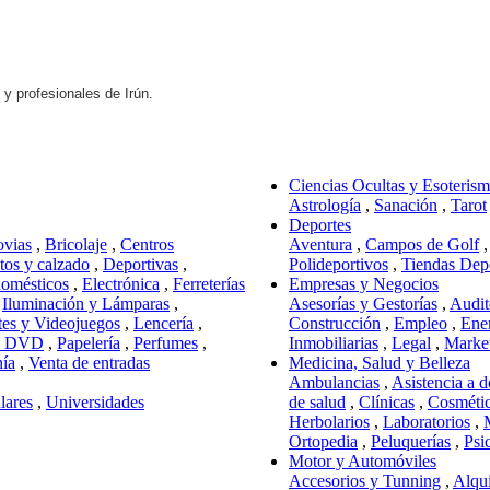
 y profesionales de Irún.
Ciencias Ocultas y Esoteris
Astrología
,
Sanación
,
Tarot
Deportes
ovias
,
Bricolaje
,
Centros
Aventura
,
Campos de Golf
os y calzado
,
Deportivas
,
Polideportivos
,
Tiendas Dep
domésticos
,
Electrónica
,
Ferreterías
Empresas y Negocios
,
Iluminación y Lámparas
,
Asesorías y Gestorías
,
Audit
tes y Videojuegos
,
Lencería
,
Construcción
,
Empleo
,
Ene
y DVD
,
Papelería
,
Perfumes
,
Inmobiliarias
,
Legal
,
Marke
nía
,
Venta de entradas
Medicina, Salud y Belleza
Ambulancias
,
Asistencia a d
lares
,
Universidades
de salud
,
Clínicas
,
Cosméti
Herbolarios
,
Laboratorios
,
Ortopedia
,
Peluquerías
,
Psi
Motor y Automóviles
Accesorios y Tunning
,
Alqui