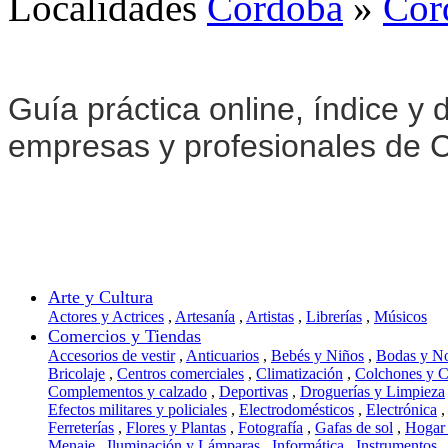
Localidades
Córdoba
»
Cór
Guía práctica online, índice y d
empresas y profesionales de 
Arte y Cultura
Actores y Actrices
,
Artesanía
,
Artistas
,
Librerías
,
Músicos
Comercios y Tiendas
Accesorios de vestir
,
Anticuarios
,
Bebés y Niños
,
Bodas y N
Bricolaje
,
Centros comerciales
,
Climatización
,
Colchones y 
Complementos y calzado
,
Deportivas
,
Droguerías y Limpieza
Efectos militares y policiales
,
Electrodomésticos
,
Electrónica
,
Ferreterías
,
Flores y Plantas
,
Fotografía
,
Gafas de sol
,
Hogar
Menaje
,
Iluminación y Lámparas
,
Informática
,
Instrumentos