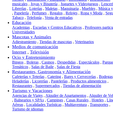
musicales
,
Joyas y Bisutería
,
Juguetes y Videojuegos
,
Lencer
Librerías
,
Loterías
,
Maletas
,
Maquinaria
,
Muebles
,
Música 
,
Papelería
,
Perfumes
,
Regalos
,
Relojes
,
Ropa y Moda
,
Segu
Tabaco
,
Telefonía
,
Venta de entradas
Educación
Academias
,
Escuelas y Centros Educativos
,
Profesores particu
Universidades
Mascotas y Animales
Adiestramiento
,
Tiendas de mascotas
,
Veterinarios
Medios de comunicación
Internet
,
Televisión
Ocio y Entretenimiento
Bingos
,
Boleras
,
Casinos
,
Despedidas
,
Espectáculos
,
Parqu
Temáticos
,
Salas de Baile
,
Salas de Fiesta
Restaurantes, Gastronomía y Alimentación
Cafeterías y Teterías
,
Catering
,
Bares y Cervecerías
,
Bodegas
Heladerías
,
Licorerías
,
Pastelerías
,
Productos alimenticios
,
Restaurantes
,
Supermercados
,
Tiendas de alimentación
Turismo y Vacaciones
Agencias de Viajes
,
Alquiler de Apartamentos
,
Alquiler de Ve
,
Balnearios y SPAs
,
Campings
,
Casas Rurales
,
Hoteles
,
Lín
Aéreas
,
Localidades Turísticas
,
Multiaventura
,
Transportes
,
Turismo de idiomas