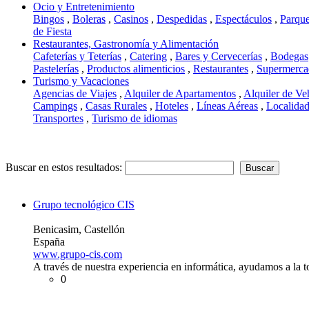
Ocio y Entretenimiento
Bingos
,
Boleras
,
Casinos
,
Despedidas
,
Espectáculos
,
Parque
de Fiesta
Restaurantes, Gastronomía y Alimentación
Cafeterías y Teterías
,
Catering
,
Bares y Cervecerías
,
Bodegas
Pastelerías
,
Productos alimenticios
,
Restaurantes
,
Supermerca
Turismo y Vacaciones
Agencias de Viajes
,
Alquiler de Apartamentos
,
Alquiler de Ve
Campings
,
Casas Rurales
,
Hoteles
,
Líneas Aéreas
,
Localidad
Transportes
,
Turismo de idiomas
Buscar en estos resultados:
Grupo tecnológico CIS
Benicasim, Castellón
España
www.grupo-cis.com
A través de nuestra experiencia en informática, ayudamos a la 
0