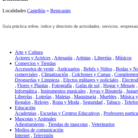
Localidades
Castellón
»
Benicasim
Guía práctica online, índice y directorio de actividades, servicios, empresa
Arte y Cultura
Actores y Actrices
,
Artesanía
,
Artistas
,
Librerías
,
Músicos
Comercios y Tiendas
Accesorios de vestir
,
Anticuarios
,
Bebés y Niños
,
Bodas y N
comerciales
,
Climatización
,
Colchones y Camas
,
Complement
Droguerías y Limpieza
,
Efectos militares y policiales
,
Electro
,
Flores y Plantas
,
Fotografía
,
Gafas de sol
,
Hogar y Menaje
Informática
,
Instrumentos musicales
,
Joyas y Bisutería
,
Jugue
Librerías
,
Loterías
,
Maletas
,
Maquinaria
,
Muebles
,
Música 
Regalos
,
Relojes
,
Ropa y Moda
,
Seguridad
,
Tabaco
,
Telefo
Educación
Academias
,
Escuelas y Centros Educativos
,
Profesores particu
Mascotas y Animales
Adiestramiento
,
Tiendas de mascotas
,
Veterinarios
Medios de comunicación
Internet
,
Televisión