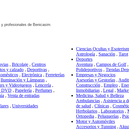
s y profesionales de Benicasim.
Ciencias Ocultas y Esoteris
Astrología
,
Sanación
,
Tarot
Deportes
ovias
,
Bricolaje
,
Centros
Aventura
,
Campos de Golf
os y calzado
,
Deportivas
,
Polideportivos
,
Tiendas Dep
domésticos
,
Electrónica
,
Ferreterías
Empresas y Negocios
,
Iluminación y Lámparas
,
Asesorías y Gestorías
,
Audit
tes y Videojuegos
,
Lencería
,
Construcción
,
Empleo
,
Ene
y DVD
,
Papelería
,
Perfumes
,
Inmobiliarias
,
Legal
,
Marke
nía
,
Venta de entradas
Medicina, Salud y Belleza
Ambulancias
,
Asistencia a d
lares
,
Universidades
de salud
,
Clínicas
,
Cosméti
Herbolarios
,
Laboratorios
,
Ortopedia
,
Peluquerías
,
Psi
Motor y Automóviles
Accesorios y Tunning
,
Alqui