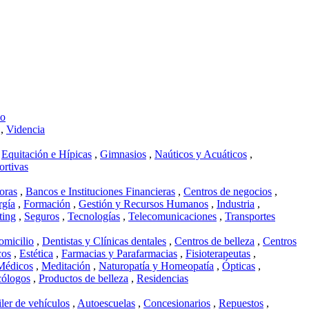
mo
,
Videncia
,
Equitación e Hípicas
,
Gimnasios
,
Naúticos y Acuáticos
,
ortivas
oras
,
Bancos e Instituciones Financieras
,
Centros de negocios
,
rgía
,
Formación
,
Gestión y Recursos Humanos
,
Industria
,
ting
,
Seguros
,
Tecnologías
,
Telecomunicaciones
,
Transportes
omicilio
,
Dentistas y Clínicas dentales
,
Centros de belleza
,
Centros
cos
,
Estética
,
Farmacias y Parafarmacias
,
Fisioterapeutas
,
Médicos
,
Meditación
,
Naturopatía y Homeopatía
,
Ópticas
,
cólogos
,
Productos de belleza
,
Residencias
ler de vehículos
,
Autoescuelas
,
Concesionarios
,
Repuestos
,