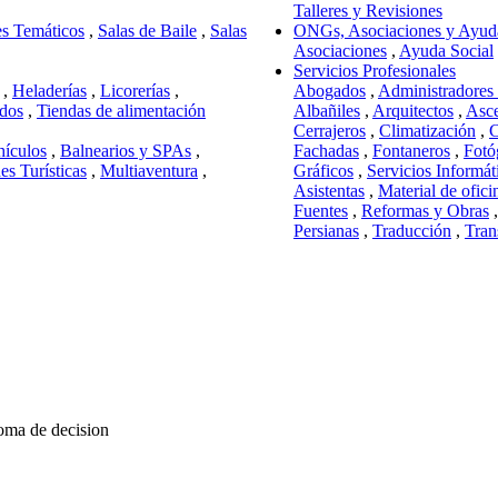
Talleres y Revisiones
s Temáticos
,
Salas de Baile
,
Salas
ONGs, Asociaciones y Ayuda
Asociaciones
,
Ayuda Social
Servicios Profesionales
,
Heladerías
,
Licorerías
,
Abogados
,
Administradores 
dos
,
Tiendas de alimentación
Albañiles
,
Arquitectos
,
Asce
Cerrajeros
,
Climatización
,
C
hículos
,
Balnearios y SPAs
,
Fachadas
,
Fontaneros
,
Fotó
es Turísticas
,
Multiaventura
,
Gráficos
,
Servicios Informát
Asistentas
,
Material de ofici
Fuentes
,
Reformas y Obras
Persianas
,
Traducción
,
Tran
toma de decision