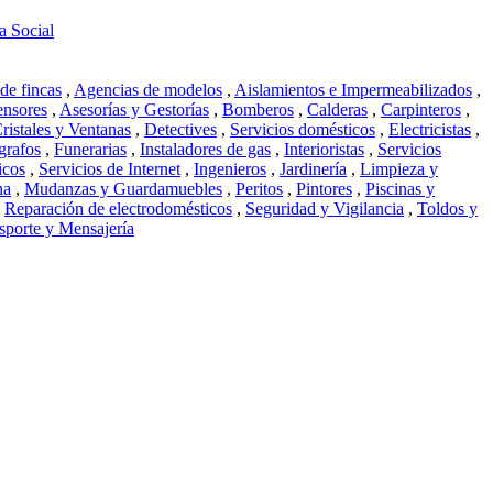
 Social
de fincas
,
Agencias de modelos
,
Aislamientos e Impermeabilizados
,
nsores
,
Asesorías y Gestorías
,
Bomberos
,
Calderas
,
Carpinteros
,
ristales y Ventanas
,
Detectives
,
Servicios domésticos
,
Electricistas
,
grafos
,
Funerarias
,
Instaladores de gas
,
Interioristas
,
Servicios
icos
,
Servicios de Internet
,
Ingenieros
,
Jardinería
,
Limpieza y
na
,
Mudanzas y Guardamuebles
,
Peritos
,
Pintores
,
Piscinas y
,
Reparación de electrodomésticos
,
Seguridad y Vigilancia
,
Toldos y
sporte y Mensajería