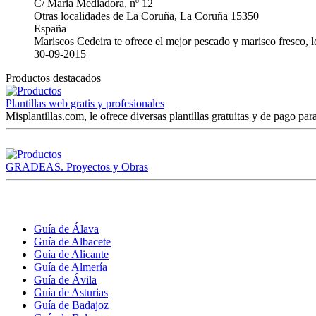
C/ Maria Mediadora, nº 12
Otras localidades de La Coruña, La Coruña 15350
España
Mariscos Cedeira te ofrece el mejor pescado y marisco fresco, 
30-09-2015
Productos destacados
Plantillas web gratis y profesionales
Misplantillas.com, le ofrece diversas plantillas gratuitas y de pago para
GRADEAS. Proyectos y Obras
Guía de Álava
Guía de Albacete
Guía de Alicante
Guía de Almería
Guía de Ávila
Guía de Asturias
Guía de Badajoz