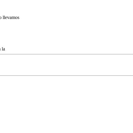
lo llevamos
 la