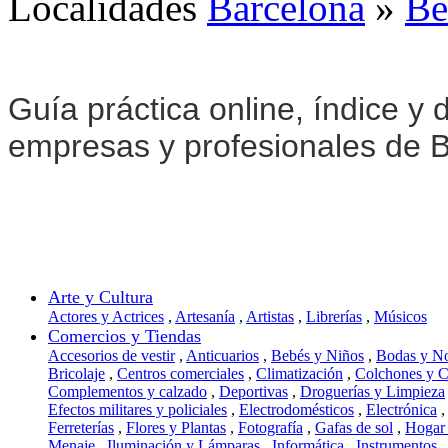
Localidades
Barcelona
»
Be
Guía práctica online, índice y d
empresas y profesionales de 
Arte y Cultura
Actores y Actrices
,
Artesanía
,
Artistas
,
Librerías
,
Músicos
Comercios y Tiendas
Accesorios de vestir
,
Anticuarios
,
Bebés y Niños
,
Bodas y N
Bricolaje
,
Centros comerciales
,
Climatización
,
Colchones y 
Complementos y calzado
,
Deportivas
,
Droguerías y Limpieza
Efectos militares y policiales
,
Electrodomésticos
,
Electrónica
,
Ferreterías
,
Flores y Plantas
,
Fotografía
,
Gafas de sol
,
Hogar
Menaje
,
Iluminación y Lámparas
,
Informática
,
Instrumentos