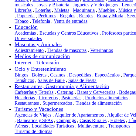
musicales
,
Joyas y Bisutería
,
Juguetes y Videojuegos
,
Lencer
Librerías
,
Loterías
,
Maletas
,
Maquinaria
,
Muebles
,
Música 
,
Papelería
,
Perfumes
,
Regalos
,
Relojes
,
Ropa y Moda
,
Segu
Tabaco
,
Telefonía
,
Venta de entradas
Educación
Academias
,
Escuelas y Centros Educativos
,
Profesores particu
Universidades
Mascotas y Animales
Adiestramiento
,
Tiendas de mascotas
,
Veterinarios
Medios de comunicación
Internet
,
Televisión
Ocio y Entretenimiento
Bingos
,
Boleras
,
Casinos
,
Despedidas
,
Espectáculos
,
Parqu
Temáticos
,
Salas de Baile
,
Salas de Fiesta
Restaurantes, Gastronomía y Alimentación
Cafeterías y Teterías
,
Catering
,
Bares y Cervecerías
,
Bodegas
Heladerías
,
Licorerías
,
Pastelerías
,
Productos alimenticios
,
Restaurantes
,
Supermercados
,
Tiendas de alimentación
Turismo y Vacaciones
Agencias de Viajes
,
Alquiler de Apartamentos
,
Alquiler de Ve
,
Balnearios y SPAs
,
Campings
,
Casas Rurales
,
Hoteles
,
Lín
Aéreas
,
Localidades Turísticas
,
Multiaventura
,
Transportes
,
Turismo de idiomas