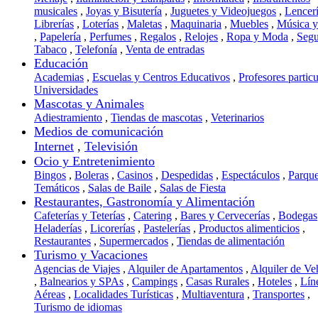
musicales
,
Joyas y Bisutería
,
Juguetes y Videojuegos
,
Lencer
Librerías
,
Loterías
,
Maletas
,
Maquinaria
,
Muebles
,
Música 
,
Papelería
,
Perfumes
,
Regalos
,
Relojes
,
Ropa y Moda
,
Segu
Tabaco
,
Telefonía
,
Venta de entradas
Educación
Academias
,
Escuelas y Centros Educativos
,
Profesores particu
Universidades
Mascotas y Animales
Adiestramiento
,
Tiendas de mascotas
,
Veterinarios
Medios de comunicación
Internet
,
Televisión
Ocio y Entretenimiento
Bingos
,
Boleras
,
Casinos
,
Despedidas
,
Espectáculos
,
Parqu
Temáticos
,
Salas de Baile
,
Salas de Fiesta
Restaurantes, Gastronomía y Alimentación
Cafeterías y Teterías
,
Catering
,
Bares y Cervecerías
,
Bodegas
Heladerías
,
Licorerías
,
Pastelerías
,
Productos alimenticios
,
Restaurantes
,
Supermercados
,
Tiendas de alimentación
Turismo y Vacaciones
Agencias de Viajes
,
Alquiler de Apartamentos
,
Alquiler de Ve
,
Balnearios y SPAs
,
Campings
,
Casas Rurales
,
Hoteles
,
Lín
Aéreas
,
Localidades Turísticas
,
Multiaventura
,
Transportes
,
Turismo de idiomas