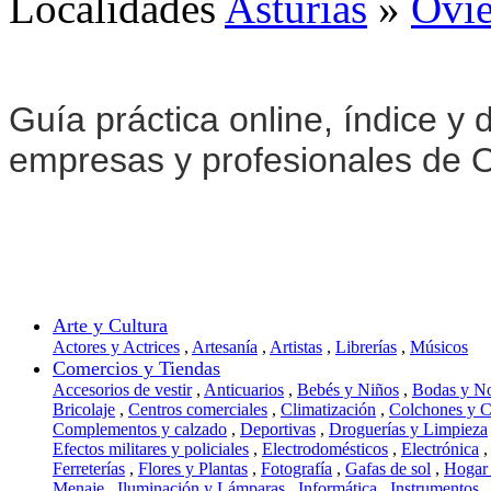
Localidades
Asturias
»
Ovi
Guía práctica online, índice y d
empresas y profesionales de 
Arte y Cultura
Actores y Actrices
,
Artesanía
,
Artistas
,
Librerías
,
Músicos
Comercios y Tiendas
Accesorios de vestir
,
Anticuarios
,
Bebés y Niños
,
Bodas y N
Bricolaje
,
Centros comerciales
,
Climatización
,
Colchones y 
Complementos y calzado
,
Deportivas
,
Droguerías y Limpieza
Efectos militares y policiales
,
Electrodomésticos
,
Electrónica
,
Ferreterías
,
Flores y Plantas
,
Fotografía
,
Gafas de sol
,
Hogar
Menaje
,
Iluminación y Lámparas
,
Informática
,
Instrumentos