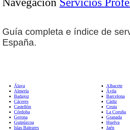
Navegación
Servicios Profe
Guía completa e índice de serv
España.
Álava
Albacete
Almería
Ávila
Badajoz
Barcelona
Cáceres
Cádiz
Castellón
Ceuta
Córdoba
La Coruña
Gerona
Granada
Guipúzcoa
Huelva
Islas Baleares
Jaén