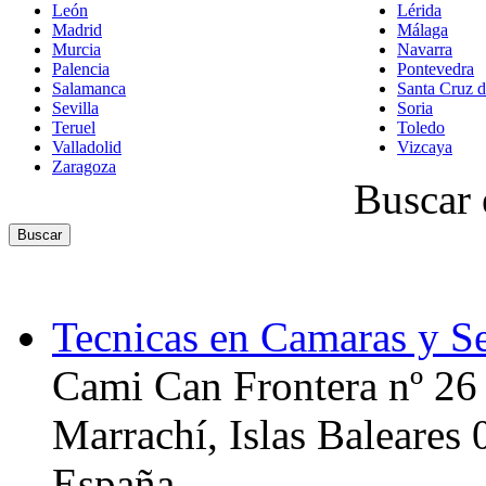
León
Lérida
Madrid
Málaga
Murcia
Navarra
Palencia
Pontevedra
Salamanca
Santa Cruz d
Sevilla
Soria
Teruel
Toledo
Valladolid
Vizcaya
Zaragoza
Buscar 
Tecnicas en Camaras y S
Cami Can Frontera nº 26
Marrachí, Islas Baleares
España