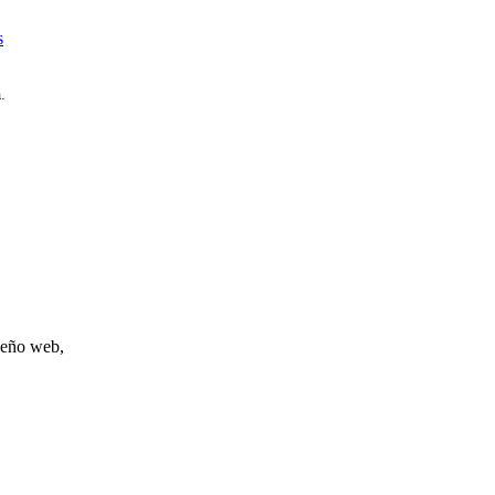
s
.
iseño web,