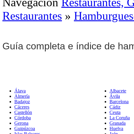
Navegación
Restaurantes, 
Restaurantes
»
Hamburguese
Guía completa e índice de ha
Álava
Albacete
Almería
Ávila
Badajoz
Barcelona
Cáceres
Cádiz
Castellón
Ceuta
Córdoba
La Coruña
Gerona
Granada
Guipúzcoa
Huelva
Islas Baleares
Jaén