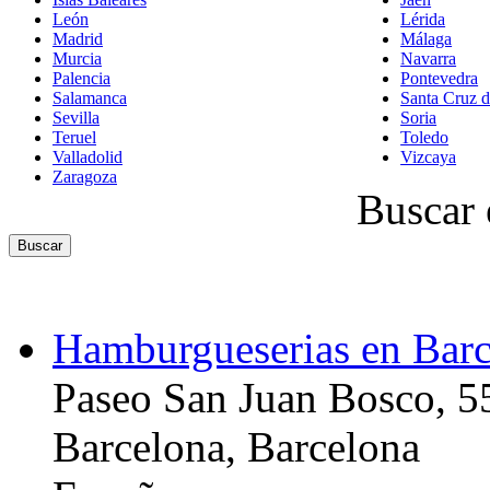
León
Lérida
Madrid
Málaga
Murcia
Navarra
Palencia
Pontevedra
Salamanca
Santa Cruz d
Sevilla
Soria
Teruel
Toledo
Valladolid
Vizcaya
Zaragoza
Buscar 
Hamburgueserias en Bar
Paseo San Juan Bosco, 5
Barcelona, Barcelona