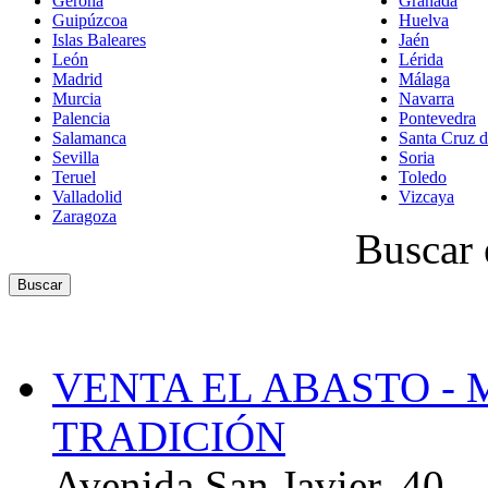
Gerona
Granada
Guipúzcoa
Huelva
Islas Baleares
Jaén
León
Lérida
Madrid
Málaga
Murcia
Navarra
Palencia
Pontevedra
Salamanca
Santa Cruz d
Sevilla
Soria
Teruel
Toledo
Valladolid
Vizcaya
Zaragoza
Buscar 
VENTA EL ABASTO - 
TRADICIÓN
Avenida San Javier, 40