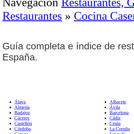
Navegación
Restaurantes, 
Restaurantes
»
Cocina Case
Guía completa e índice de res
España.
Álava
Albacete
Almería
Ávila
Badajoz
Barcelona
Cáceres
Cádiz
Castellón
Ceuta
Córdoba
La Coruña