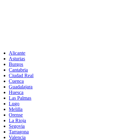
Alicante
Asturias
Burgos
Cantabria
Ciudad Real
Cuenca
Guadalajara
Huesca
Las Palmas
Lugo
Melilla
Orense
La Rioja
Segovia
Tarragona
Valencia