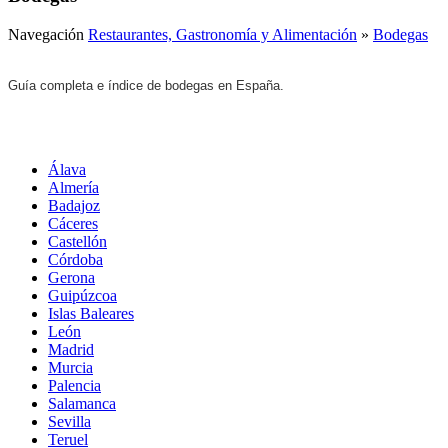
Navegación
Restaurantes, Gastronomía y Alimentación
»
Bodegas
Guía completa e índice de bodegas en España.
Álava
Almería
Badajoz
Cáceres
Castellón
Córdoba
Gerona
Guipúzcoa
Islas Baleares
León
Madrid
Murcia
Palencia
Salamanca
Sevilla
Teruel