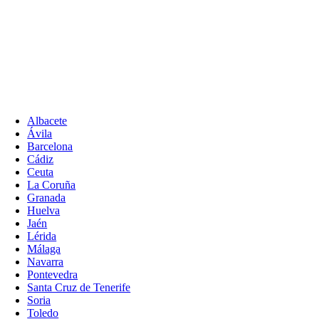
Albacete
Ávila
Barcelona
Cádiz
Ceuta
La Coruña
Granada
Huelva
Jaén
Lérida
Málaga
Navarra
Pontevedra
Santa Cruz de Tenerife
Soria
Toledo