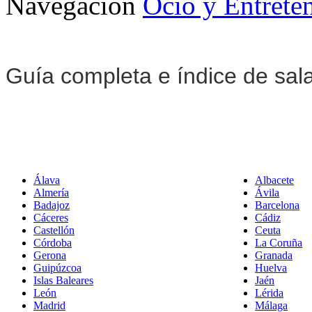
Navegación
Ocio y Entrete
Guía completa e índice de sal
Álava
Albacete
Almería
Ávila
Badajoz
Barcelona
Cáceres
Cádiz
Castellón
Ceuta
Córdoba
La Coruña
Gerona
Granada
Guipúzcoa
Huelva
Islas Baleares
Jaén
León
Lérida
Madrid
Málaga