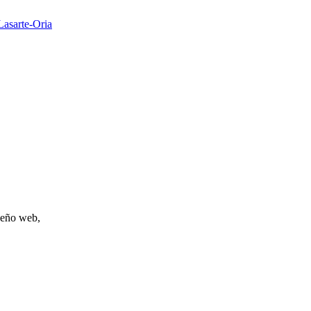
Lasarte-Oria
iseño web,