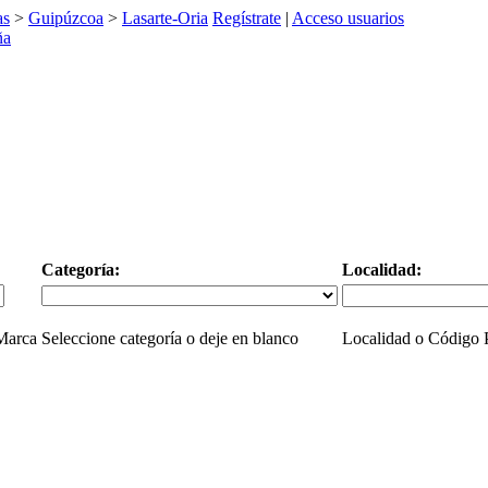
as
>
Guipúzcoa
>
Lasarte-Oria
Regístrate
|
Acceso usuarios
Categoría:
Localidad:
 Marca
Seleccione categoría o deje en blanco
Localidad o Código P