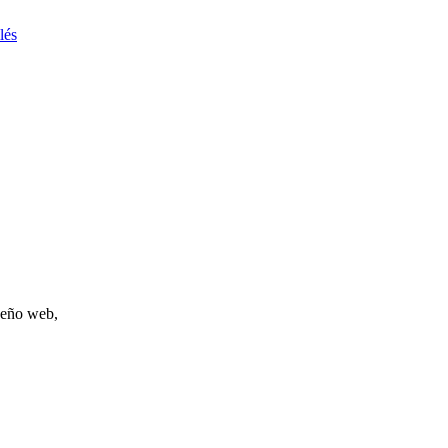
lés
iseño web,