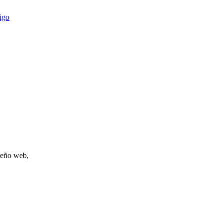
igo
iseño web,