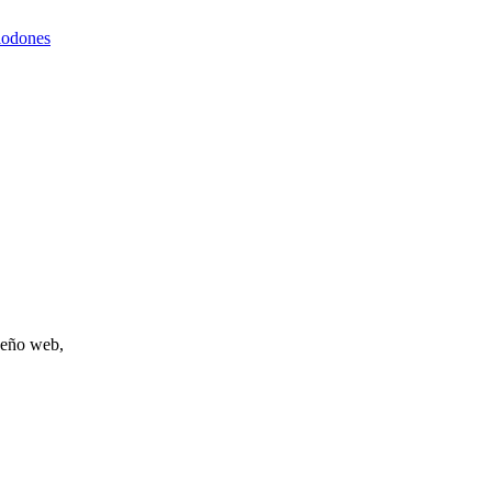
lodones
iseño web,