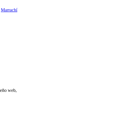
»
Marrachí
iseño web,