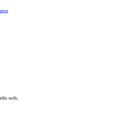
aroz
iseño web,