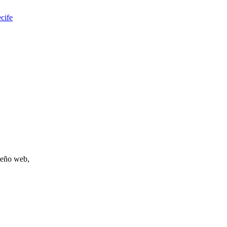
cife
iseño web,