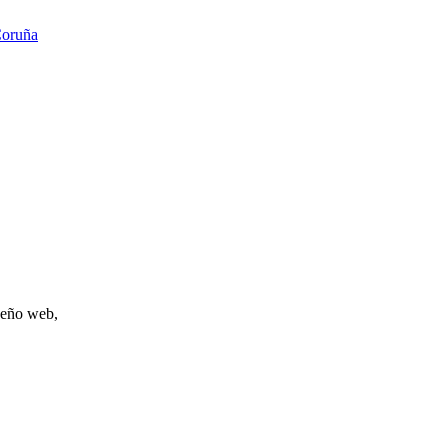
Coruña
iseño web,