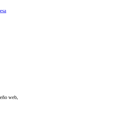
esa
iseño web,