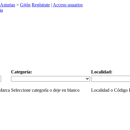
Asturias
>
Gijón
Regístrate
|
Acceso usuarios
Categoría:
Localidad:
 Marca
Seleccione categoría o deje en blanco
Localidad o Código P