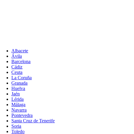
Albacete
Ávila
Barcelona
Cádiz
Ceuta
La Coruña
Granada
Huelva
Jaén
Lérida
Málaga
Navarra
Pontevedra
Santa Cruz de Tenerife
Soria
Toledo