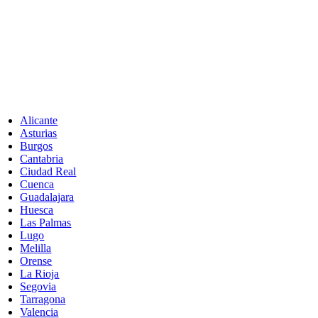
Alicante
Asturias
Burgos
Cantabria
Ciudad Real
Cuenca
Guadalajara
Huesca
Las Palmas
Lugo
Melilla
Orense
La Rioja
Segovia
Tarragona
Valencia