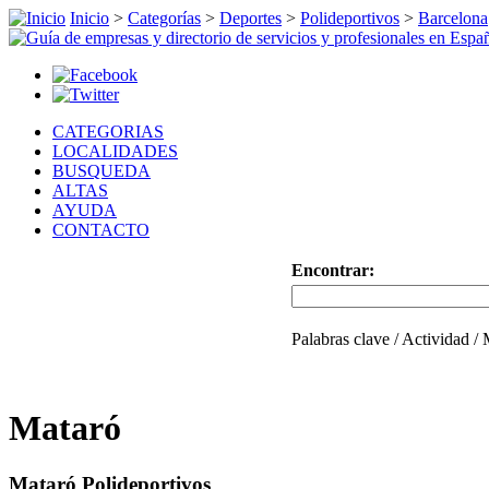
Inicio
>
Categorías
>
Deportes
>
Polideportivos
>
Barcelona
CATEGORIAS
LOCALIDADES
BUSQUEDA
ALTAS
AYUDA
CONTACTO
Encontrar:
Palabras clave / Actividad /
Mataró
Mataró Polideportivos