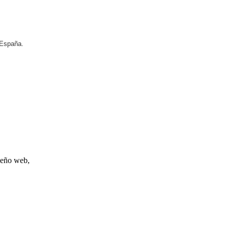
 España.
iseño web,