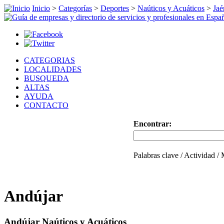
Inicio
>
Categorías
>
Deportes
>
Naúticos y Acuáticos
>
Jaé
CATEGORIAS
LOCALIDADES
BUSQUEDA
ALTAS
AYUDA
CONTACTO
Encontrar:
Palabras clave / Actividad /
Andújar
Andújar Naúticos y Acuáticos