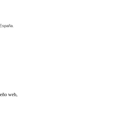
 España.
iseño web,