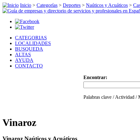
Inicio
>
Categorías
>
Deportes
>
Naúticos y Acuáticos
>
Cas
CATEGORIAS
LOCALIDADES
BUSQUEDA
ALTAS
AYUDA
CONTACTO
Encontrar:
Palabras clave / Actividad /
Vinaroz
Vinaroz Naúticos y Acuáticos