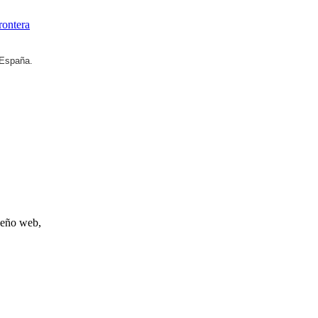
rontera
 España.
iseño web,