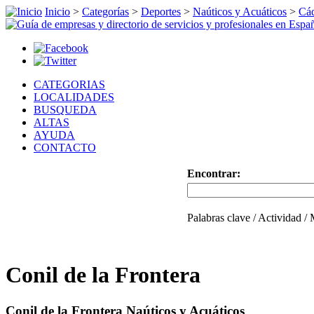
Inicio
>
Categorías
>
Deportes
>
Naúticos y Acuáticos
>
Cá
CATEGORIAS
LOCALIDADES
BUSQUEDA
ALTAS
AYUDA
CONTACTO
Encontrar:
Palabras clave / Actividad /
Conil de la Frontera
Conil de la Frontera Naúticos y Acuáticos