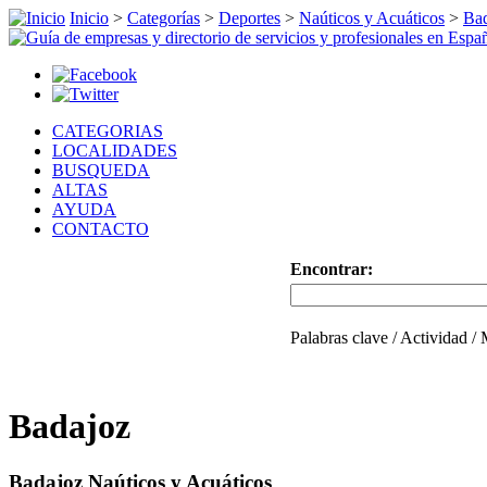
Inicio
>
Categorías
>
Deportes
>
Naúticos y Acuáticos
>
Ba
CATEGORIAS
LOCALIDADES
BUSQUEDA
ALTAS
AYUDA
CONTACTO
Encontrar:
Palabras clave / Actividad /
Badajoz
Badajoz Naúticos y Acuáticos