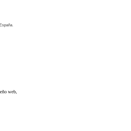
 España.
iseño web,