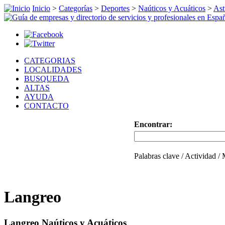
Inicio
>
Categorías
>
Deportes
>
Naúticos y Acuáticos
>
Ast
CATEGORIAS
LOCALIDADES
BUSQUEDA
ALTAS
AYUDA
CONTACTO
Encontrar:
Palabras clave / Actividad /
Langreo
Langreo Naúticos y Acuáticos