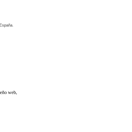
 España.
iseño web,