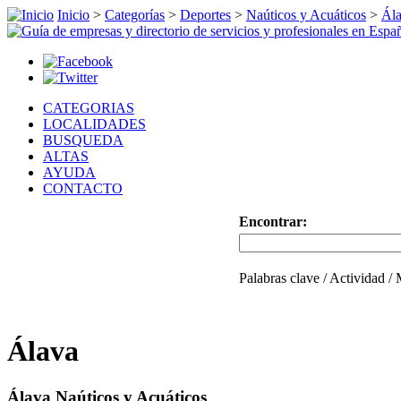
Inicio
>
Categorías
>
Deportes
>
Naúticos y Acuáticos
>
Ál
CATEGORIAS
LOCALIDADES
BUSQUEDA
ALTAS
AYUDA
CONTACTO
Encontrar:
Palabras clave / Actividad /
Álava
Álava Naúticos y Acuáticos