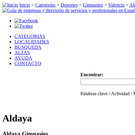
Inicio
>
Categorías
>
Deportes
>
Gimnasios
>
Valencia
>
Al
CATEGORIAS
LOCALIDADES
BUSQUEDA
ALTAS
AYUDA
CONTACTO
Encontrar:
Palabras clave / Actividad /
Aldaya
Aldaya Gimnasios