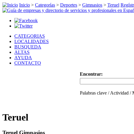
Inicio
>
Categorías
>
Deportes
>
Gimnasios
>
Teruel
Regístr
CATEGORIAS
LOCALIDADES
BUSQUEDA
ALTAS
AYUDA
CONTACTO
Encontrar:
Palabras clave / Actividad /
Teruel
Teruel Gimnasios