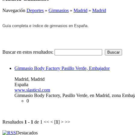
Navegación
Deportes
»
Gimnasios
»
Madrid
»
Madrid
Guía completa e índice de gimnasios en España.
Buscar en estos resultados:
Gimnasio Body Factory Pasillo Verde, Embajador
Madrid, Madrid
España
www.slasticsl.com
Gimnasio Body Factory, Pasillo Verde, en Madrid, zona Embaj
0
Resultados
1 - 1
de 1
<< < [
1
] > >>
Destacados