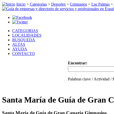
Inicio
>
Categorías
>
Deportes
>
Gimnasios
>
Las Palmas
>
CATEGORIAS
LOCALIDADES
BUSQUEDA
ALTAS
AYUDA
CONTACTO
Encontrar:
Palabras clave / Actividad /
Santa María de Guía de Gran C
Santa María de Guía de Gran Canaria Gimnasios