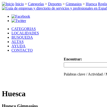
Inicio
>
Categorías
>
Deportes
>
Gimnasios
>
Huesca
Regíst
CATEGORIAS
LOCALIDADES
BUSQUEDA
ALTAS
AYUDA
CONTACTO
Encontrar:
Palabras clave / Actividad /
Huesca
Huesca Gimnasios