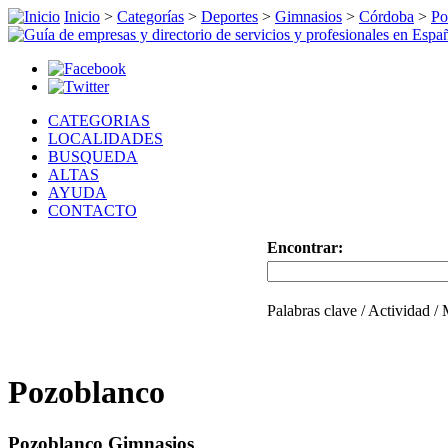
Inicio
>
Categorías
>
Deportes
>
Gimnasios
>
Córdoba
>
Po
CATEGORIAS
LOCALIDADES
BUSQUEDA
ALTAS
AYUDA
CONTACTO
Encontrar:
Palabras clave / Actividad /
Pozoblanco
Pozoblanco Gimnasios