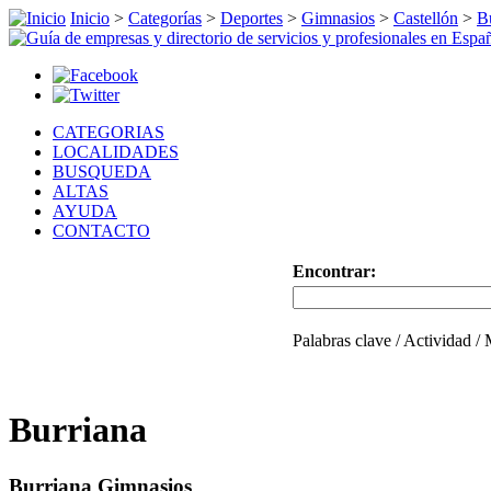
Inicio
>
Categorías
>
Deportes
>
Gimnasios
>
Castellón
>
B
CATEGORIAS
LOCALIDADES
BUSQUEDA
ALTAS
AYUDA
CONTACTO
Encontrar:
Palabras clave / Actividad /
Burriana
Burriana Gimnasios