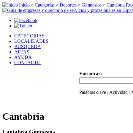
Inicio
>
Categorías
>
Deportes
>
Gimnasios
>
Cantabria
Reg
CATEGORIAS
LOCALIDADES
BUSQUEDA
ALTAS
AYUDA
CONTACTO
Encontrar:
Palabras clave / Actividad /
Cantabria
Cantabria Gimnasios