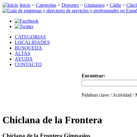
Inicio
>
Categorías
>
Deportes
>
Gimnasios
>
Cádiz
>
Chicl
CATEGORIAS
LOCALIDADES
BUSQUEDA
ALTAS
AYUDA
CONTACTO
Encontrar:
Palabras clave / Actividad /
Chiclana de la Frontera
Chiclana de la Frontera Gimnasios