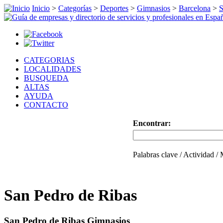
Inicio
>
Categorías
>
Deportes
>
Gimnasios
>
Barcelona
>
S
CATEGORIAS
LOCALIDADES
BUSQUEDA
ALTAS
AYUDA
CONTACTO
Encontrar:
Palabras clave / Actividad /
San Pedro de Ribas
San Pedro de Ribas Gimnasios