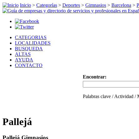
Inicio
>
Categorías
>
Deportes
>
Gimnasios
>
Barcelona
>
P
CATEGORIAS
LOCALIDADES
BUSQUEDA
ALTAS
AYUDA
CONTACTO
Encontrar:
Palabras clave / Actividad /
Pallejá
Pallejá Gimnasios