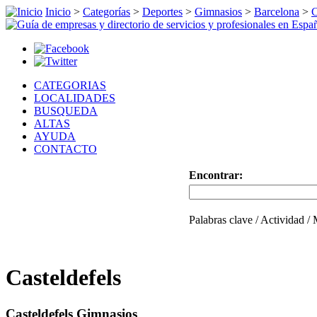
Inicio
>
Categorías
>
Deportes
>
Gimnasios
>
Barcelona
>
C
CATEGORIAS
LOCALIDADES
BUSQUEDA
ALTAS
AYUDA
CONTACTO
Encontrar:
Palabras clave / Actividad /
Casteldefels
Casteldefels Gimnasios